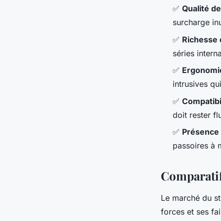
✅
Qualité de
surcharge in
✅
Richesse 
séries intern
✅
Ergonomi
intrusives qui
✅
Compatibi
doit rester fl
✅
Présence 
passoires à 
Comparatif
Le marché du st
forces et ses fa