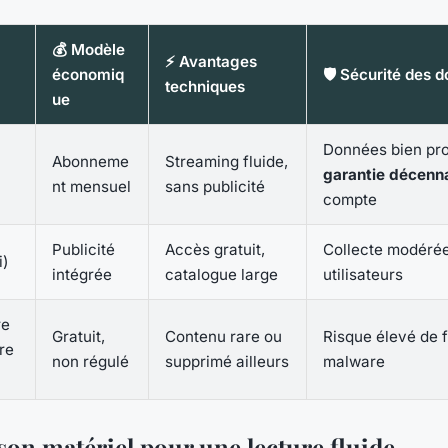
💰 Modèle
⚡ Avantages
économiq
🛡️ Sécurité des 
techniques
ue
Données bien pr
Abonneme
Streaming fluide,
garantie décenn
nt mensuel
sans publicité
compte
Publicité
Accès gratuit,
Collecte modérée
i)
intégrée
catalogue large
utilisateurs
re
Gratuit,
Contenu rare ou
Risque élevé de f
re
non régulé
supprimé ailleurs
malware
son matériel pour une lecture fluide