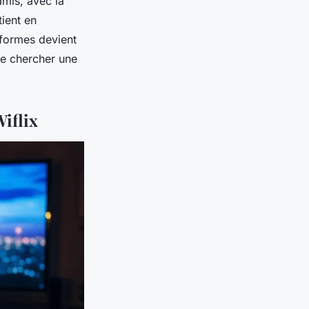
amis, avec la
tient en
eformes devient
me chercher une
Wiflix