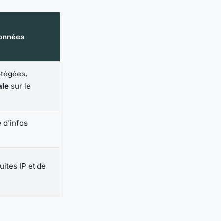
données
otégées,
ale
sur le
 d’infos
uites IP et de