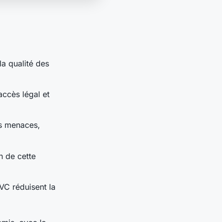
la qualité des
ccès légal et
s menaces,
n de cette
VC réduisent la