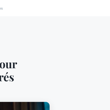
es
pour
rés