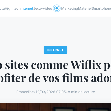
ctu
High tech
Internet
Jeux-video
Marketing
Materiel
Smartphon
INTERNET
 sites comme Wiflix 
ofiter de vos films ado
Franceline
•
12/03/2026 07:05
•
8 min de lecture