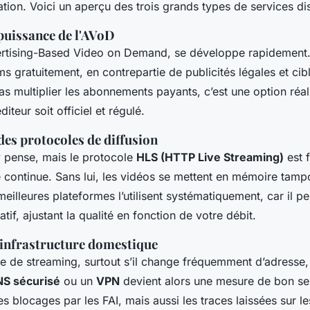
ion. Voici un aperçu des trois grands types de services di
puissance de l'AVoD
rtising-Based Video on Demand, se développe rapidement. 
ms gratuitement, en contrepartie de publicités légales et ci
as multiplier les abonnements payants, c’est une option réali
diteur soit officiel et régulé.
des protocoles de diffusion
 pense, mais le protocole
HLS (HTTP Live Streaming)
est 
e continue. Sans lui, les vidéos se mettent en mémoire tam
eilleures plateformes l’utilisent systématiquement, car il p
tif, ajustant la qualité en fonction de votre débit.
 infrastructure domestique
te de streaming, surtout s’il change fréquemment d’adresse
S sécurisé
ou un
VPN
devient alors une mesure de bon sen
s blocages par les FAI, mais aussi les traces laissées sur le