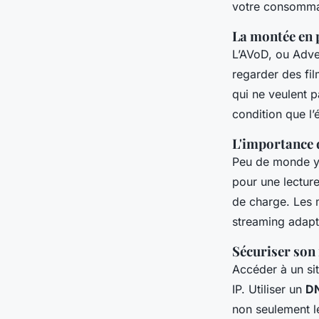
votre consommat
La montée en 
L’AVoD, ou Adve
regarder des fil
qui ne veulent p
condition que l’é
L'importance 
Peu de monde y
pour une lectur
de charge. Les m
streaming adapta
Sécuriser son
Accéder à un si
IP. Utiliser un
DN
non seulement le