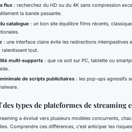
s flux
: recherchez du HD ou du 4K sans compression exce
utilement la bande passante.
du catalogue
: un bon site équilibre films récents, classiqu
ationales.
e
: une interface claire évite les redirections intempestives e
 ralentissent tout.
lité multi-supports
: que ce soit sur PC, tablette ou smartp
uide.
minimale de scripts publicitaires
: les pop-ups agressifs s
malware.
 des types de plateformes de streaming 
reaming a évolué vers plusieurs modèles concurrents, cha
illes. Comprendre ces différences, c’est anticiper les risques