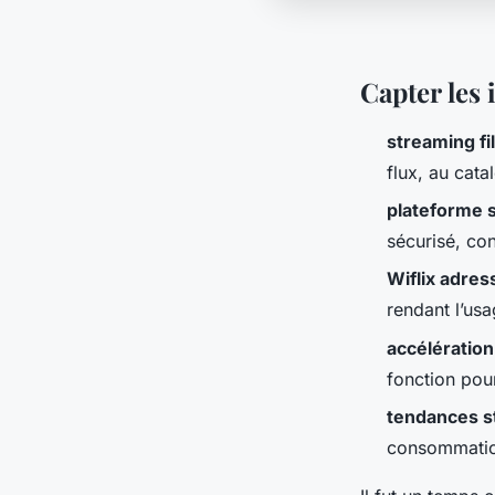
Capter les 
streaming fi
flux, au cata
plateforme 
sécurisé, co
Wiflix adres
rendant l’us
accélération
fonction pour
tendances s
consommation