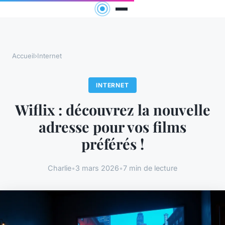
Accueil
›
Internet
INTERNET
Wiflix : découvrez la nouvelle
adresse pour vos films
préférés !
Charlie
•
3 mars 2026
•
7 min de lecture