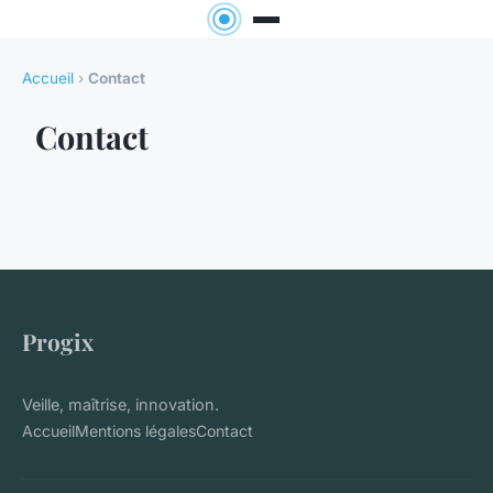
Accueil
›
Contact
Contact
Progix
Veille, maîtrise, innovation.
Accueil
Mentions légales
Contact