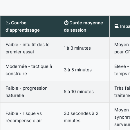
📉 Courbe
⏱️ Durée moyenne
💻 Imp
d'apprentissage
de session
Faible - intuitif dès le
Moyen 
1 à 3 minutes
premier essai
pour C
Modernée - tactique à
Élevé -
3 à 5 minutes
construire
temps r
Faible - progression
Très fa
5 à 10 minutes
naturelle
traitem
Moyen 
Faible - risque vs
30 secondes à 2
synchr
récompense clair
minutes
serveu