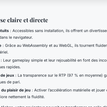
e claire et directe
tuits
: Accessibles sans installation, ils offrent un divertis
dans le navigateur.
e
: Grâce au WebAssembly et au WebGL, ils tournent fluid
riel.
: Leur gameplay simple et leur rejouabilité en font des inc
ses rapides.
 de jeux
: La transparence sur le RTP (97 % en moyenne) gar
es de pari.
du plaisir de jeu
: Activer l’accélération matérielle et jouer
ore nettement la fluidité.