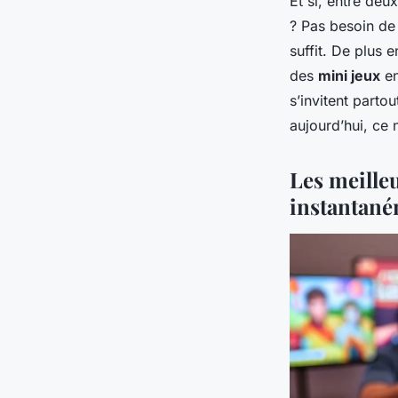
Et si, entre deu
? Pas besoin de
suffit. De plus 
des
mini jeux
en
s’invitent parto
aujourd’hui, ce n
Les meilleu
instantan