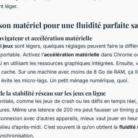
t léger.
on matériel pour une fluidité parfaite sa
vigateur et accélération matérielle
i jeux
sont légers, quelques réglages peuvent faire la différ
portable. Activez l’
accélération matérielle
dans Chrome ou 
en utilisant les ressources graphiques intégrées. Ensuite, 
e cache. Sur une machine avec moins de 8 Go de RAM, ça li
 évite les micro-lags. Un petit ménage numérique, quoi.
e la stabilité réseau sur les jeux en ligne
nisés, comme les jeux de crash ou les défis en temps réel,
res. Même une latence de 200 ms peut fausser un timing pa
onnexion avec d’autres appareils, mieux vaut jouer en heur
ilieu d’après-midi. C’est souvent là qu’on obtient la
fluidit
ynchronisation.