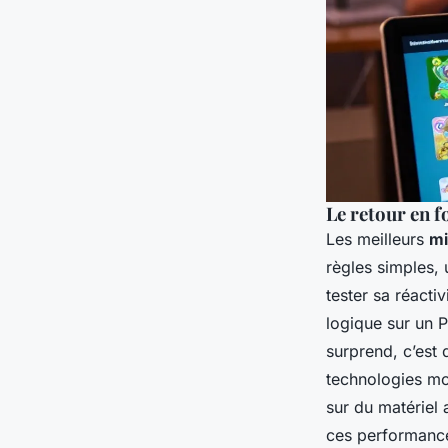
Le retour en f
Les meilleurs
mi
règles simples, 
tester sa réacti
logique sur un 
surprend, c’est 
technologies 
sur du matériel 
ces performance