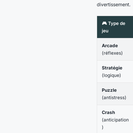
divertissement.
🎮 Type de
jeu
Arcade
(réflexes)
Stratégie
(logique)
Puzzle
(antistress)
Crash
(anticipation
)