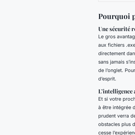
Pourquoi pr
Une sécurité 
Le gros avanta
aux fichiers .e
directement dan
sans jamais s’in
de l’onglet. Pou
d’esprit.
L’intelligence 
Et si votre proc
à être intégrée 
prudent verra de
obstacles plus d
cesse l’expérien