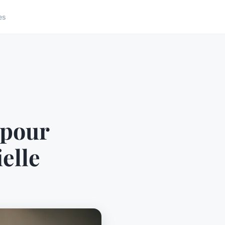
es
 pour
ielle