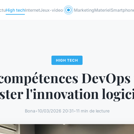
ctu
High tech
Internet
Jeux-video
Marketing
Materiel
Smartphon
HIGH TECH
compétences DevOps
ter l'innovation logic
Bona
•
10/03/2026 20:31
•
11 min de lecture