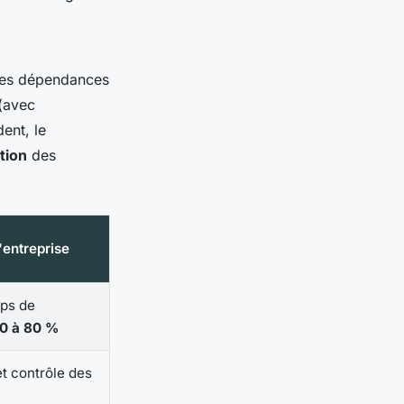
 ses dépendances
 (avec
ent, le
tion
des
'entreprise
ps de
0 à 80 %
et contrôle des