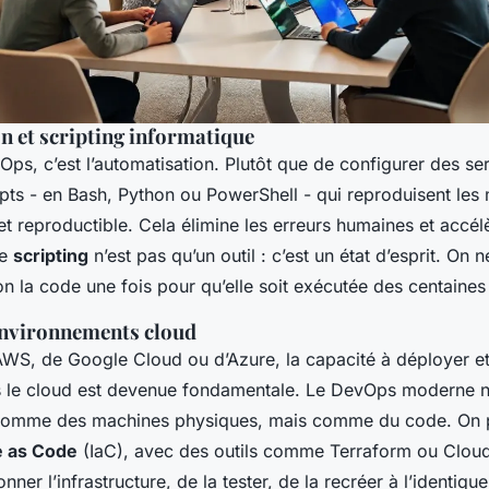
n et scripting informatique
s, c’est l’automatisation. Plutôt que de configurer des ser
ripts - en Bash, Python ou PowerShell - qui reproduisent le
et reproductible. Cela élimine les erreurs humaines et accél
Le
scripting
n’est pas qu’un outil : c’est un état d’esprit. On n
on la code une fois pour qu’elle soit exécutée des centaines 
environnements cloud
’AWS, de Google Cloud ou d’Azure, la capacité à déployer e
 le cloud est devenue fondamentale. Le DevOps moderne n
e comme des machines physiques, mais comme du code. On p
e as Code
(IaC), avec des outils comme Terraform ou Clou
ner l’infrastructure, de la tester, de la recréer à l’identique