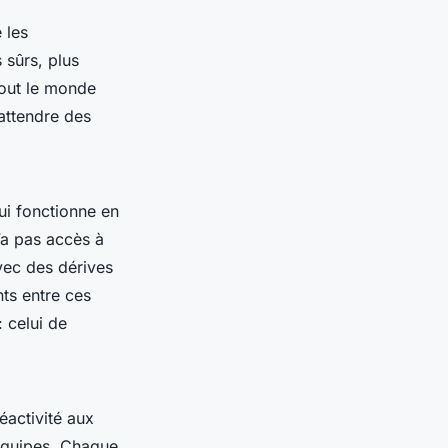
 les
 sûrs, plus
tout le monde
attendre des
ui fonctionne en
n’a pas accès à
vec des dérives
ts entre ces
 celui de
éactivité aux
 équipes. Chaque