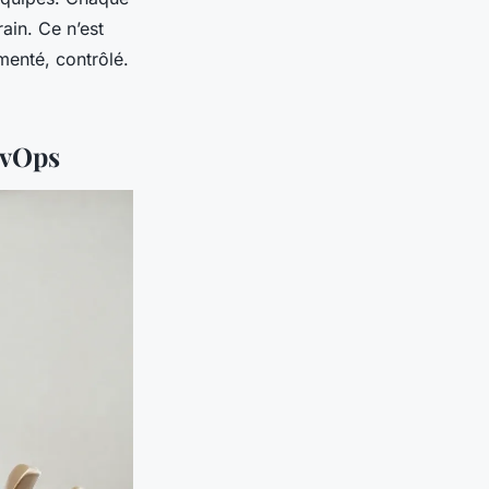
ain. Ce n’est
menté, contrôlé.
evOps