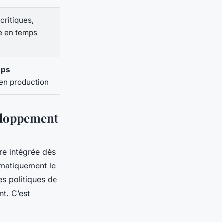
critiques,
e en temps
mps
en production
veloppement
tre intégrée dès
omatiquement le
es politiques de
t. C’est