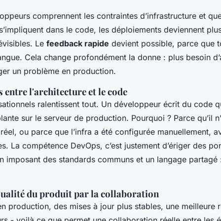
oppeurs comprennent les contraintes d’infrastructure et que
s’impliquent dans le code, les déploiements deviennent plus
évisibles. Le
feedback rapide
devient possible, parce que 
angue. Cela change profondément la donne : plus besoin d’
iger un problème en production.
s entre l'architecture et le code
sationnels ralentissent tout. Un développeur écrit du code q
plante sur le serveur de production. Pourquoi ? Parce qu’il 
réel, ou parce que l’infra a été configurée manuellement, a
. La compétence DevOps, c’est justement d’ériger des pon
 imposant des standards communs et un langage partagé :
ualité du produit par la collaboration
 production, des mises à jour plus stables, une meilleure r
eurs - voilà ce que permet une collaboration réelle entre les