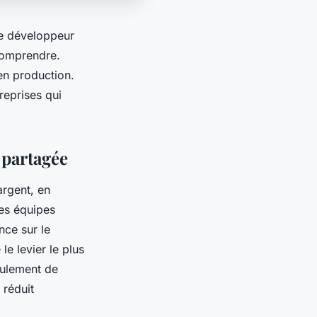
Le développeur
 comprendre.
en production.
reprises qui
 partagée
argent, en
es équipes
nce sur le
le levier le plus
seulement de
 réduit