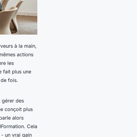
veurs à la main,
s mêmes actions
ère les
e fait plus une
de fois.
t gérer des
e conçoit plus
arle alors
dFormation. Cela
 - un vrai gain