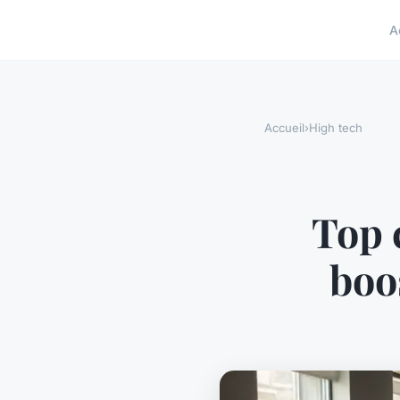
A
Accueil
›
High tech
Top 
boos